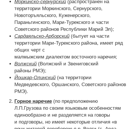
Моркинско-сернурский
(распространен на
территории Моркинского, Сернурского,
Новоторъяльского, Куженерского,
Параньгинского, Мари-Турекского и части
Советского районов Республики Марий Эл);
Сардаяльско-Арборский
(бытует на части
территории Мари-Турекского района, имеет ряд
общих черт с
малмыжским диалектом восточного наречия;
Волжский
(Волжский и Звениговский
районы РМЭ);
Йошкар-Олинский
(на территории
Медведевского, Оршанского, Советского районов
РМЭ).
Горное наречие
(по предположению
Л.П.Грузова по своим языковым особенностям
единообразно и не разделяется на говоры
и подговоры, но имеет некоторые отличия «в
речи жителей левобережья р. Волги (с. Арда,