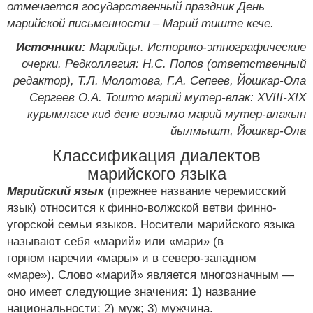
отмечается государственный праздник День
марийской письменности – Марий тиште кече.
Источники:
Марийцы. Историко-этнографические
очерки. Редколлегия: Н.С. Попов (ответственный
редактор), Т.Л. Молотова, Г.А. Сепеев, Йошкар-Ола
Сергеев О.А. Тошто марий мутер-влак: XVIII-XIX
курымласе кид дене возымо марий мутер-влакын
йылмышт, Йошкар-Ола
Классификация диалектов
марийского языка
Марийский язык
(прежнее название черемисский
язык) относится к финно-волжской ветви финно-
угорской семьи языков. Носители марийского языка
называют себя «марий» или «мари» (в
горном наречии «мары» и в северо-западном
«маре»). Слово «марий» является многозначным —
оно имеет следующие значения: 1) название
национальности; 2) муж; 3) мужчина.