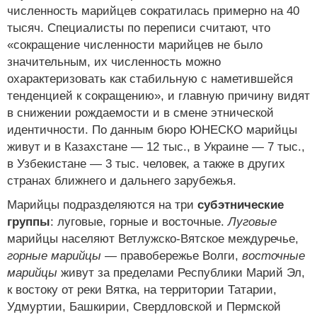
численность марийцев сократилась примерно на 40
тысяч. Специалисты по переписи считают, что
«сокращение численности марийцев не было
значительным, их численность можно
охарактеризовать как стабильную с наметившейся
тенденцией к сокращению», и главную причину видят
в снижении рождаемости и в смене этнической
идентичности. По данным бюро ЮНЕСКО марийцы
живут и в Казахстане — 12 тыс., в Украине — 7 тыс.,
в Узбекистане — 3 тыс. человек, а также в других
странах ближнего и дальнего зарубежья.
Марийцы подразделяются на три
субэтнические
группы
: луговые, горные и восточные.
Луговые
марийцы населяют Ветлужско-Вятское междуречье,
горные марийцы
— правобережье Волги,
восточные
марийцы
живут за пределами Республики Марий Эл,
к востоку от реки Вятка, на территории Татарии,
Удмуртии, Башкирии, Свердловской и Пермской