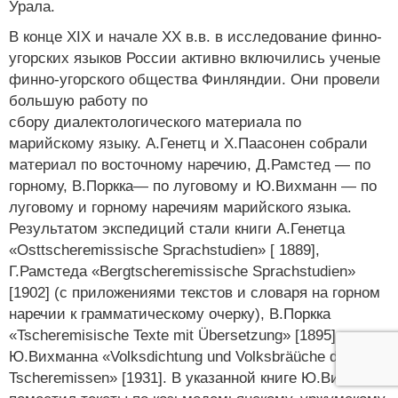
Урала.
В конце XIX и начале XX в.в. в исследование финно-
угорских языков России активно включились ученые
финно-угорского общества Финляндии. Они провели
большую работу по
сбору диалектологического материала по
марийскому языку. А.Генетц и Х.Паасонен собрали
материал по восточному наречию, Д.Рамстед — по
горному, В.Поркка— по луговому и Ю.Вихманн — по
луговому и горному наречиям марийского языка.
Результатом экспедиций стали книги А.Генетца
«Osttscheremissische Sprachstudien» [ 1889],
Г.Рамстеда «Bergtscheremissische Sprachstudien»
[1902] (с приложениями текстов и словаря на горном
наречии к грамматическому очерку), В.Поркка
«Tscheremisische Texte mit Übersetzung» [1895],
Ю.Вихманна «Volksdichtung und Volksbräüche der
Tscheremissen» [1931]. В указанной книге Ю.Вихманн