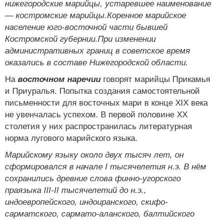
нижегородские марийцы, устаревшее наименование
— костромские марийцы.Коренное марийское
население юго-восточной части бывшей
Костромской губернии.При изменении
административных границ в советское время
оказались в составе Нижегородской области.
На
восточном наречии
говорят марийцы Прикамья
и Приуралья. Попытка создания самостоятельной
письменности для восточных мари в конце XIX века
не увенчалась успехом. В первой половине XX
столетия у них распространилась литературная
норма лугового марийского языка.
Марийскому языку около двух тысяч лет, он
сформировался в начале I тысячелетия н.э. В нём
сохранились древние слова финно-угорского
праязыка III-II тысячелетий до н.э.,
индоевропейского, индоиранского, скифо-
сарматского, сармато-аланского, балтийского