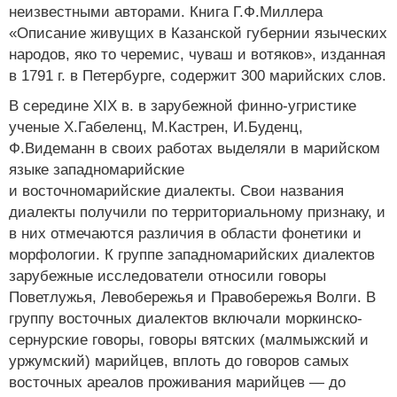
неизвестными авторами. Книга Г.Ф.Миллера
«Описание живущих в Казанской губернии языческих
народов, яко то черемис, чуваш и вотяков», изданная
в 1791 г. в Петербурге, содержит 300 марийских слов.
В середине XIX в. в зарубежной финно-угристике
ученые Х.Габеленц, М.Кастрен, И.Буденц,
Ф.Видеманн в своих работах выделяли в марийском
языке западномарийские
и восточномарийские диалекты. Свои названия
диалекты получили по территориальному признаку, и
в них отмечаются различия в области фонетики и
морфологии. К группе западномарийских диалектов
зарубежные исследователи относили говоры
Поветлужья, Левобережья и Правобережья Волги. В
группу восточных диалектов включали моркинско-
сернурские говоры, говоры вятских (малмыжский и
уржумский) марийцев, вплоть до говоров самых
восточных ареалов проживания марийцев — до