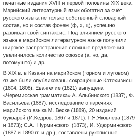
печатные издания ХVIII и первой половины ХIХ века.
Марийский литературный язык обогатил за счёт
русского языка не только собственный словарный
состав, но и состав фонем (ф, х, ц), успешно
развивал свой синтаксис. Под влиянием русского
языка в марийском литературном языке получили
широкое распространение сложные предложения,
увеличилось количество союзов (а, но, да,
потомушто) и др.
В XIX в. в Казани на марийском (горном и луговом)
языке были опубликованы сокращённые Катехизисы
(1804, 1808), Евангелие (1821) выпущена
«Черемисская грамматика» А. Альбинского (1837), Ф.
Васильева (1887), исследование о наречиях
марийского языка М. Веске (1889), 20 изданий
букварей (И.Кедров, 1867 и 1871), Г.Я.Яковлева (1879
и 1873); С.А. Нурминского (1873), И. Удюрминского
(1887 и 1890 гг. и др.), составлены рукописные