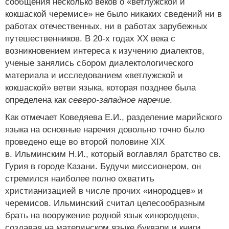
сообщения несколько веков о «ветлужской и
кокшаской черемисе» не было никаких сведений ни в
работах отечественных, ни в работах зарубежных
путешественников. В 20-х годах XX века с
возникновением интереса к изучению диалектов,
ученые занялись сбором диалектологического
материала и исследованием «ветлужской и
кокшаской» ветви языка, которая позднее была
определена как
северо-западное наречие
.
Как отмечает Коведяева Е.И., разделение марийского
языка на основные наречия довольно точно было
проведено еще во второй половине XIX
в. Ильминским Н.И., который воглавлял братство св.
Гурия в городе Казани. Будучи миссионером, он
стремился наиболее полно охватить
христианизацией в числе прочих «инородцев» и
черемисов. Ильминский считал целесообразным
брать на вооружение родной язык «инородцев»,
создавая на материнском языке буквари и книги