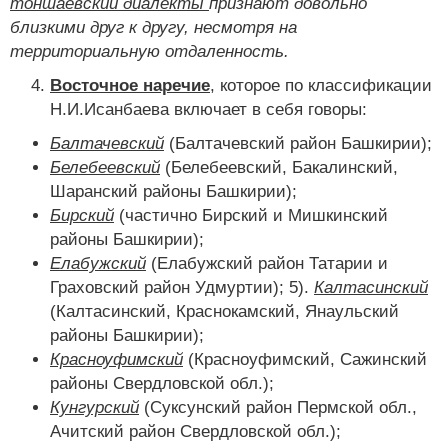
тоншаевский диалекты
признают довольно
близкими друг к другу, несмотря на
территориальную отдаленность.
Восточное наречие
, которое по классификации
Н.И.Исанбаева включает в себя говоры:
Балтачевский
(Балтачевский район Башкирии);
Белебеевский
(Белебеевский, Бакалинский,
Шаранский районы Башкирии);
Бирский
(частично Бирский и Мишкинский
районы Башкирии);
Елабужский
(Елабужский район Татарии и
Граховский район Удмуртии); 5).
Калтасинский
(Калтасинский, Краснокамский, Янаульский
районы Башкирии);
Красноуфимский
(Красноуфимский, Сажинский
районы Свердловской обл.);
Кунгурский
(Суксунский район Пермской обл.,
Ачитский район Свердловской обл.);