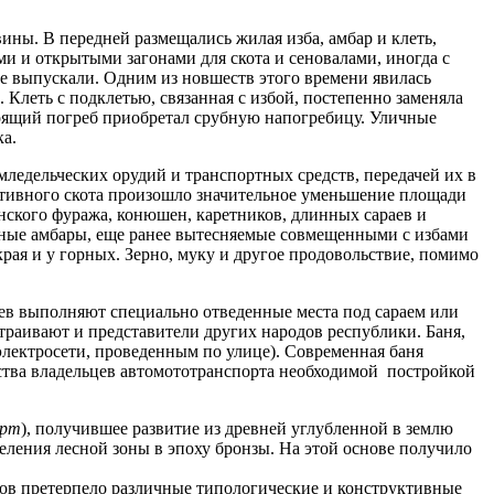
вины. В передней размещались жилая изба, амбар и клеть,
ми и открытыми загонами для скота и сеновалами, иногда с
 не выпускали. Одним из новшеств этого времени явилась
. Клеть с подклетью, связанная с избой, постепенно заменяла
тоящий погреб приобретал срубную напогребицу. Уличные
ка.
мледельческих орудий и транспортных средств, передачей их в
ктивного скота произошло значительное уменьшение площади
онского фуража, конюшен, каретников, длинных сараев и
ажные амбары, еще ранее вытесняемые совмещенными с избами
ая и у горных. Зерно, муку и другое продовольствие, помимо
ев выполняют специально отведенные места под сараем или
траивают и представители других народов республики. Баня,
электросети, проведенным по улице). Современная баня
чества владельцев автомототранспорта необходимой постройкой
?рт
), получившее развитие из древней углубленной в землю
ления лесной зоны в эпоху бронзы. На этой основе получило
ов претерпело различные типологические и конструктивные