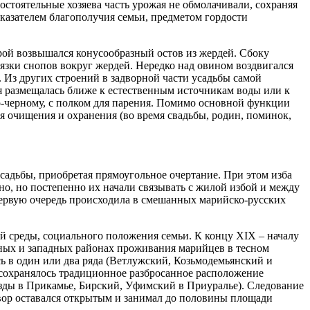
Состоятельные хозяева часть урожая не обмолачивали, сохраняя
оказателем благополучия семьи, предметом гордости
орой возвышался конусообразный остов из жердей. Сбоку
ивязки снопов вокруг жердей. Нередко над овином воздвигался
н. Из других строений в задворной части усадьбы самой
ня размещалась ближе к естественным источникам воды или к
по-черному, с полком для парения. Помимо основной функции
я очищения и охранения (во время свадьбы, родин, поминок,
садьбы, приобретая прямоугольное очертание. При этом изба
но, но постепенно их начали связывать с жилой избой и между
первую очередь происходила в смешанных марийско-русских
й среды, социального положения семьи. К концу XIX – началу
рных и западных районах проживания марийцев в тесном
сь в один или два ряда (Ветлужский, Козьмодемьянский и
 сохранялось традиционное разбросанное расположение
ды в Прикамье, Бирский, Уфимский в Приуралье). Следование
двор оставался открытым и занимал до половины площади