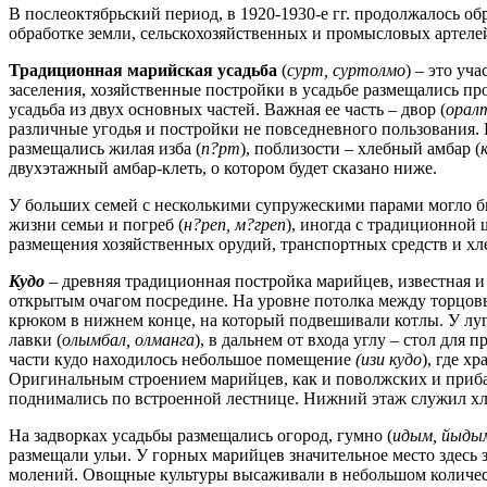
В послеоктябрьский период, в 1920-1930-е гг. продолжалось о
обработке земли, сельскохозяйственных и промысловых артелей
Традиционная марийская усадьба
(
сурт, суртолмо
) – это уч
заселения, хозяйственные постройки в усадьбе размещались пр
усадьба из двух основных частей. Важная ее часть – двор (
орал
различные угодья и постройки не повседневного пользования. 
размещались жилая изба (
п?рт
), поблизости – хлебный амбар (
двухэтажный амбар-клеть, о котором будет сказано ниже.
У больших семей с несколькими супружескими парами могло бы
жизни семьи и погреб (
н?реп, м?греп
), иногда с традиционной
размещения хозяйственных орудий, транспортных средств и хлева
Кудо
– древняя традиционная постройка марийцев, известная и 
открытым очагом посредине. На уровне потолка между торцов
крюком в нижнем конце, на который подвешивали котлы. У луго
лавки (
олымбал, олманга
), в дальнем от входа углу – стол дл
части кудо находилось небольшое помещение
(изи кудо
), где х
Оригинальным строением марийцев, как и поволжских и приба
поднимались по встроенной лестнице. Нижний этаж служил хл
На задворках усадьбы размещались огород, гумно (
идым, йыды
размещали ульи. У горных марийцев значительное место здес
молений. Овощные культуры высаживали в небольшом количест