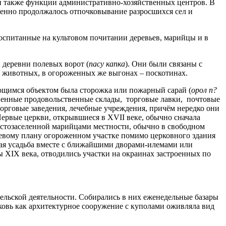
и также функции административно-хозяйственных центров. В
менно продолжалось отпочковывание разросшихся сел и
оспитанные на культовом почитании деревьев, марийцы и в
ы деревни полевых ворот (
пасу капка
). Они были связаны с
 животных, в огороженных же выгонах – поскотинах.
щимся объектом была сторожка или пожарный сарай (
орол п?
твенные продовольственные склады, торговые лавки, почтовые
торговые заведения, лечебные учреждения, причём нередко они
ервые церкви, открывшиеся в XVII веке, обычно сначала
густозаселенной марийцами местности, обычно в свободном
евому плану огороженном участке помимо церковного здания
ная усадьба вместе с ближайшими дворами-илемами или
ы XIX века, отводились участки на окраинах застроенных по
ельской деятельности. Собирались в них еженедельные базары
ковь как архитектурное сооружение с куполами оживляла вид