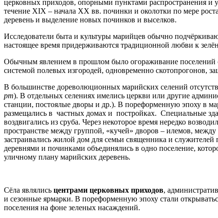
церковных приходов, опорными пунктами распространения и у
течение XIX – начала XX вв. починки и околотки по мере рос
деревень и выделение новых починков и выселков.
Исследователи быта и культуры марийцев обычно подчёркивают
настоящее время придерживаются традиционной любви к зелё
Обычным явлением в прошлом было огораживание поселений 
системой полевых изгородей, одновременно скотопрогонов, 
В большинстве дореволюционных марийских селений отсутств
рт
). В отдельных селениях имелись церкви или другие админ
станции, постоялые дворы и др.). В пореформенную эпоху в ма
размещались в частных домах и постройках. Специальные зда
воздвигались из сруба. Через некоторое время нередко возвод
пространстве между группой, «кучей» дворов – илемов, межд
застраивались жилой дом для семьи священника и служителей
деревнями и починками объединялись в одно поселение, котор
уличному плану марийских деревень.
Сёла являлись
центрами церковных приходов
, администрати
и сезонные ярмарки. В пореформенную эпоху стали открыватьс
поселения на фоне зеленых насаждений.