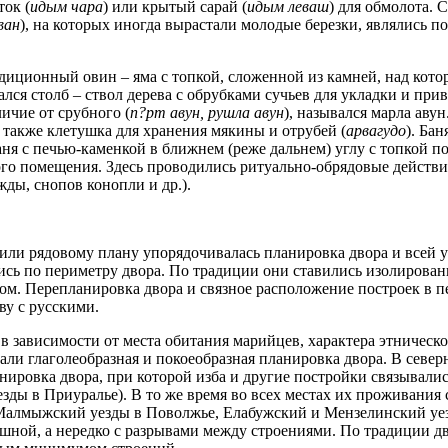
ок (
идым чара
) или крытый сарай (
идым леваш
) для обмолота. 
ван
), на которых иногда вырастали молодые березки, являлись п
адиционный овин – яма с топкой, сложенной из камней, над кот
ался столб – ствол дерева с обрубками сучьев для укладки и пр
ичие от срубного (
п?рт авун, рушла авун
), назывался марла аву
 а также клетушка для хранения мякины и отрубей (
арвагудо
). Ба
аня с печью-каменкой в ближнем (реже дальнем) углу с топкой 
ого помещения. Здесь проводились ритуально-обрядовые действи
жды, снопов конопли и др.).
или рядовому плану упорядочивалась планировка двора и всей у
ись по периметру двора. По традиции они ставились изолирован
ом. Перепланировка двора и связное расположение построек в 
ву с русскими.
зависимости от места обитания марийцев, характера этническо
ли глаголеобразная и покоеобразная планировка двора. В севе
анировка двора, при которой изба и другие постройки связывали
ды в Приуралье). В то же время во всех местах их проживания
Малмыжский уезды в Поволжье, Елабужский и Мензелинский уез
лошной, а нередко с разрывами между строениями. По традиции 