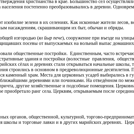
тверждения христианства в крае. Большинство сел осуществлял
та населения постепенно преобразовывались в деревни. Одновре
 изобилие зелени в их селениях. Как исконные жители лесов, в
ным насаждениям, скрашивающим их быт, обычаи и обряды.
общей изгородью (
ял йыр пече
), сооружение при въезде на улиц
защищавших посевы от выпускаемых на вольный выпас домашних
овали общественные постройки. Единственным, часто встречаю
истративные здания и постройки (волостные правления, общес
рийских сёлах и деревнях стали открываться начальные школы, 
ния строились в основном в предреволюционные десятилетия. П
ился каменный храм. Места для церковных усадеб выбирались в 
у ближайшими деревнями или починками. На отведённом по меж
 причта, другие хозяйственные и подсобные помещения. Церков
ое приобретало ранг села. Церквям, открываемым после середин
вных органов, общественной, культурной, торгово-предпринимат
я школы и торговые лавки и в других марийских деревнях. Цер