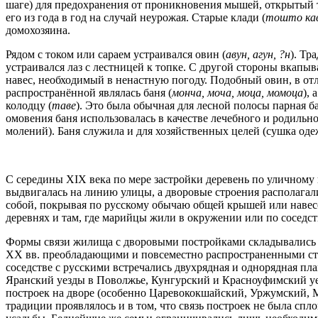
шаге) для предохранения от проникновения мышей, открытый т
его из года в год на случай неурожая. Старые клади (
тошто ка
домохозяина.
Рядом с током или сараем устраивался овин (
авун, агун, ?н
). Тр
устраивался лаз с лестницей к топке. С другой стороны вкапыв
навес, необходимый в ненастную погоду. Подобный овин, в отл
распространённой являлась баня (
монча, моча, моца, момоца
),
колодцу (
таве
). Это была обычная для лесной полосы парная б
омовения баня использовалась в качестве лечебного и родильн
молений). Баня служила и для хозяйственных целей (сушка оде
С середины XIX века по мере застройки деревень по уличному 
выдвигалась на линию улицы, а дворовые строения располагал
собой, покрывая по русскому обычаю общей крышей или навес
деревнях и там, где марийцы жили в окружении или по соседст
Формы связи жилища с дворовыми постройками складывались в 
XX вв. преобладающими и повсеместно распространенными ста
соседстве с русскими встречались двухрядная и однорядная пл
Яранский уезды в Поволжье, Кунгурский и Красноуфимский уез
построек на дворе (особенно Царевококшайский, Уржумский, 
традиции проявлялось и в том, что связь построек не была сп