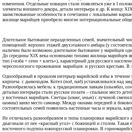
изменения. Отдельные новации стали появляться уже в I полови
элементы внешнего декора, детали интерьера и др. К концу X
заимствованные особенности в сочетании с локальными вариан
жилище марийцев приобрело многие интернациональные общес
Длительное бытование неразделенных семей, значительный чи
помещений: верхних этажей двухэтажного амбара (у состоятель
наличии было возможно длительное бытование у марийцев од
До середины XIX века основными типами жилища марийцев явля
тип («изба + сени + клеть»), характерный для русского насел
чересполосного проживания марийцев и русских крестьян. В э
Однообразный в прошлом интерьер марийской избы в течение в
кирпича с дымоходом. Котел (
под, пад
) устанавливался над за
Разнообразилась мебель: к традиционным лавкам (
олымбал, ол
деталью интерьера стали русские полати – спальное место дет
у восточных марийцев. Светцы (
изике, ичык
) с лучиной смени
шоваш
) занял место самовар. Между окнами передней и боков
состоятельных семей появились настенные часы и зеркала, кар
Не отличались разнообразием и типы планировки марийского жи
диагонали от нее «красный угол» с божницей и столом. Такая
восточного подтипа южнорусской планировки. В горномарийской 