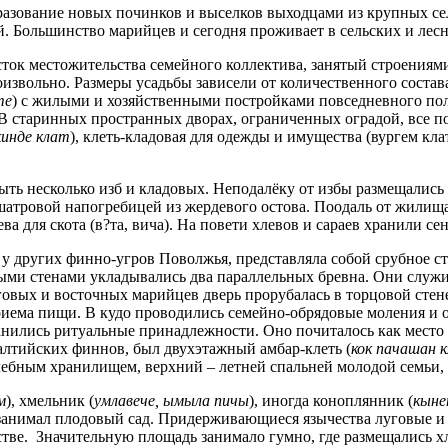
бразование новых починков и выселков выходцами из крупных се
. Большинство марийцев и сегодня проживает в сельских и лесн
асток местожительства семейного коллектива, занятый строениям
оизвольно. Размеры усадьбы зависели от количественного состав
те
) с жилыми и хозяйственными постройками повседневного пол
В старинных пространных дворах, ограниченных оградой, все по
кинде клат
), клеть-кладовая для одежды и имущества (вургем кла
ть несколько изб и кладовых. Неподалёку от избы размещались
 шатровой напогребицей из жердевого остова. Поодаль от жилища
 для скота (в?та, вича). На повети хлевов и сараев хранили сен
у других финно-угров Поволжья, представляла собой срубное стр
ыми стенами укладывались два параллельных бревна. Они служи
вых и восточных марийцев дверь прорубалась в торцовой стене,
я приема пищи. В кудо проводились семейно-обрядовые моления и
ранились ритуальные принадлежности. Оно почиталось как место
лтийских финнов, был двухэтажный амбар-клеть (
кок пачашан 
ебным хранилищем, верхний – летней спальней молодой семьи,
м
), хмельник (
умлавече, ымыла пичы
), иногда коноплянник (
кыне
ь занимал плодовый сад. Придерживающиеся язычества луговые 
ве. Значительную площадь занимало гумно, где размещались хл