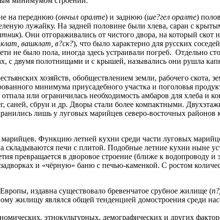
мым минимумом строений.
ние на переднюю (
ончыл оралте
) и заднюю (
ше?гел оралте
) поло
зеленую лужайку. На задней половине были хлева, сараи с крыты
атник
). Они отгораживались от чистого двора, на который скот
клат, вашклат, в?ск?
), что было характерно для русских соседей
ти не было пола, иногда здесь устраивали погреб. Отдельно с
бах, с двумя полотнищами и с крышей, назывались они рушла кап
стьянских хозяйств, обобществлением земли, рабочего скота, зе
рованного минимума приусадебного участка и поголовья проду
, отпала или ограничилась необходимость амбаров для хлеба и к
лег, саней, сбруи и др. Дворы стали более компактными. Двухэт
ранились лишь у луговых марийцев северо-восточных районов кр
х марийцев. Функцию летней кухни среди части луговых марийц
га складываются печи с плитой. Подобные летние кухни ныне ус
етия превращается в дворовое строение (ближе к водопроводу и 
на задворках и «чёрную» баню с печью-каменкой. С ростом коли
 Европы, издавна существовало бревенчатое срубное жилище (
п
ому жилищу являлся общей тенденцией домостроения среди насе
омических, этнокультурных, демографических и других фактор