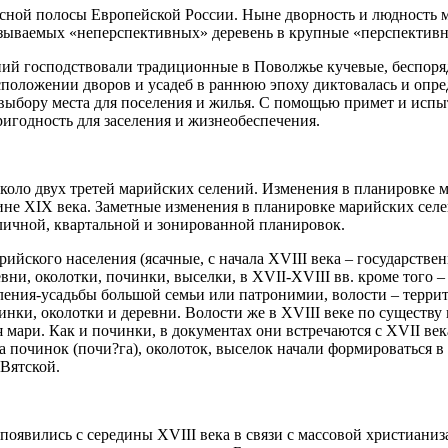
лесной полосы Европейской России. Ныне дворность и людность
 называемых «неперспективных» деревень в крупные «перспектив
ний господствовали традиционные в Поволжье кучевые, беспор
асположении дворов и усадеб в раннюю эпоху диктовалась и оп
 выбору места для поселения и жилья. С помощью примет и исп
ригодность для заселения и жизнеобеспечения.
коло двух третей марийских селений. Изменения в планировке м
ине XIX века. Заметные изменения в планировке марийских сел
личной, квартальной и зонированной планировок.
ского населения (ясачные, с начала XVIII века – государствен
вни, околотки, починки, выселки, в XVII-XVIII вв. кроме того 
еления-усадьбы большой семьи или патронимии, волости – терр
ки, околотки и деревни. Волости же в XVIII веке по существу 
 мари. Как и починки, в документах они встречаются с XVII век
 починок (почи?га), околоток, выселок начали формироваться в
 Вятской.
 появились с середины XVIII века в связи с массовой христиани