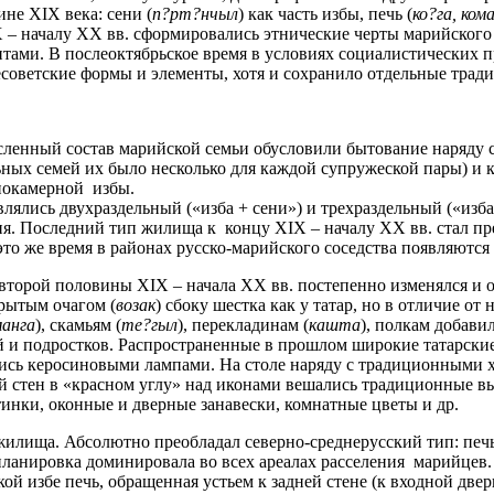
не XIX века: сени (
п?рт?нчыл
) как часть избы, печь (
ко?га, ком
IX – началу XX вв. сформировались этнические черты марийског
тами. В послеоктябрьское время в условиях социалистических 
оветские формы и элементы, хотя и сохранило отдельные трад
сленный состав марийской семьи обусловили бытование наряду
ных семей их было несколько для каждой супружеской пары) и к
нокамерной избы.
лись двухраздельный («изба + сени») и трехраздельный («изба 
ения. Последний тип жилища к концу XIX – началу XX вв. стал п
то же время в районах русско-марийского соседства появляются
торой половины XIX – начала XX вв. постепенно изменялся и о
крытым очагом (
возак
) сбоку шестка как у татар, но в отличие от
манга
), скамьям (
те?гыл
), перекладинам (
кашта
), полкам добави
ей и подростков. Распространенные в прошлом широкие татарские
лись керосиновыми лампами. На столе наряду с традиционными 
ой стен в «красном углу» над иконами вешались традиционные в
тинки, оконные и дверные занавески, комнатные цветы и др.
лища. Абсолютно преобладал северно-среднерусский тип: печь в
 планировка доминировала во всех ареалах расселения марийцев
избе печь, обращенная устьем к задней стене (к входной двери)