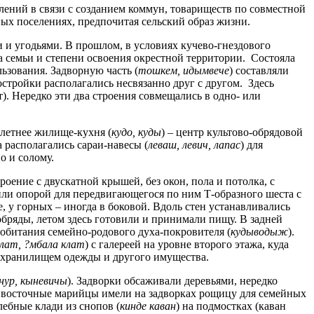
лений в связи с созданием коммун, товариществ по совместной
ых поселениях, предпочитая сельский образ жизни.
и и угодьями. В прошлом, в условиях кучево-гнездового
а семьи и степени освоения окрестной территории. Состояла
ьзования. Задворную часть (
тошкем, идымвече
) составляли
стройки располагались несвязанно друг с другом. Здесь
т). Нередко эти два строения совмещались в одно- или
 летнее жилище-кухня (
кудо, куды
) – центр культово-обрядовой
 располагались сараи-навесы (
леваш, левич, лапас
) для
о и солому.
оение с двускатной крышей, без окон, пола и потолка, с
ли опорой для передвигающегося по ним Т-образного шеста с
 у горных – иногда в боковой. Вдоль стен устанавливались
 обряды, летом здесь готовили и принимали пищу. В задней
 обитания семейно-родового духа-покровителя (
кудыводыж
).
клат, ?мбала клат
) с галереей на уровне второго этажа, куда
 хранилищем одежды и другого имущества.
нур, кыневичы
). Задворки обсаживали деревьями, нередко
и восточные марийцы имели на задворках рощицу для семейных
ебные клади из снопов (
кинде каван
) на подмостках (каван