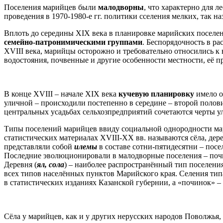
Поселения марийцев были
малодворны
, что характерно для 
проведения в 1970-1980-е гг. политики сселения мелких, так
Вплоть до середины XIX века в планировке марийских поселе
семейно-патронимическими группами
. Беспорядочность в р
XVIII века, марийцы осторожно и требовательно относились к
водостояния, почвенные и другие особенности местности, её п
В конце XVIII – начале XIX века
кучевую планировку
имело о
уличной – происходили постепенно в середине – второй полов
центральных усадьбах сельхозпредприятий сочетаются черты у
Типы поселений марийцев ввиду социальной однородности марий
статистических материалах XVIII-XX вв. называются сёла, дере
представляли собой
илемы
в составе сотни-пятидесятни – пос
Последние эволюционировали в малодворные поселения – почин
Деревня (
ял, сола
) – наиболее распространённый тип поселения
всех типов населённых пунктов Марийского края. Селения типа
в статистических изданиях Казанской губернии, а «починок» –
Сёла у марийцев, как и у других нерусских народов Поволжья,