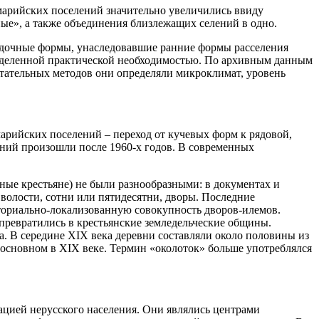
 марийских поселений значительно увеличились ввиду
ные», а также объединения близлежащих селений в одно.
ядочные формы, унаследовавшие ранние формы расселения
ределенной практической необходимостью. По архивным данным
ытательных методов они определяли микроклимат, уровень
арийских поселений – переход от кучевых форм к рядовой,
ений произошли после 1960-х годов. В современных
ные крестьяне) не были разнообразными: в документах и
– волости, сотни или пятидесятни, дворы. Последние
иториально-локализованную совокупность дворов-илемов.
превратились в крестьянские земледельческие общины.
а. В середине XIX века деревни составляли около половины из
 основном в XIX веке. Термин «околоток» больше употреблялся
зацией нерусского населения. Они являлись центрами