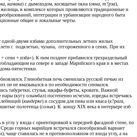
ака, камака
) с дымоходом, косящатые окна (
окна, т?рза
),
о жилища, в комплексе которых проявляются традиционные и
преобразований, интеграции и урбанизации народного быта
иционные общие и локальные черты.
 с одной-двумя избами дополнительных летних жилых
лети с подклетью, чулана, отгороженного в сенях. При их
+ сени + изба»). К ним позднее прибавился трехраздельный
реобладающим на севере и западе Марийского края и в местах
 дома-пятистенки.
бновлялся. Глинобитная печь сменилась русской печью из
 них он не вмазывался и по необходимости снимался.
лись табуретки, стулья, шкафы-буфеты, кровати. Важной
 нары (кугу олымбал) постепенно исчезли, изредка встречаясь
хлебницей (
киндерке
) и сосудом для пива или кваса (
к?рага,
ышитые полотенца (
солык
). К концу XIX века в интерьере изб
 углу у входа с ориентировкой к передней фасадной стене, по
. Среди горных марийцев встречался своеобразный вариант
, чаще ставилась не в противоположном от входа углу, а на