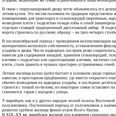
усадьбы. Беднейшие же семьи ограничивались лишь необходи
В связи с перепланировкой двора четче обозначилось его деле
летняя кухня. Эта чистая половина по традиции представляла 
помещениями для транспорта и сельхозорудий (
коретньык, кар
возведение клети с подклетью позади избы и сеней (
ваштареш 
отдельно стоящий традиционный двухэтажный амбар. В подкле
ворота строились по русскому образцу – на трех-четырех стол
В послеоктябрьский период с проведением коллективизации кре
кооперативно-колхозную собственность, установлением фикси
усадьбы и двора. Число надворных построек резко сократилось
навесов для содержания лошадей, хранения сельхозорудий, те
клетями с подклетью или одноэтажными клетями, частично сох
клети, стали хранить в чуланах просторно устраиваемых сеней.
Летние жилища-кухни (
кудо
) бытуют в основном среди горны
навесом, в просторном предбаннике, где вместо открытого оча
обычно возводимая на задворках усадьбы, в последние десятил
строится с топкой по-белому, но некоторые семьи оставляют 
становится гараж с въездом с улицы.
У марийцев, как и у других народов лесной полосы Восточной
полуземлянки. Постепенный переход от полуземлянок к наземн
развитие срубное жилище финно-угров Волго-Уралья.
В XIX–XX вв. марийское жилище под влиянием социально-экон