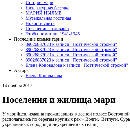
История мари
Литературная беседка
МАРИЙ ЙЫЛМЕ
Музыкальная гостиная
Новости сайта
Пояснение к словарю
Чтобы помнили. 1941-1945
Последние комментарии
89026837023 к записи "Поэтической строкой"
89026837023 к записи "Поэтической строкой"
89026837023 к записи "Поэтической строкой"
89026837023 к записи "Поэтической строкой"
Елена Коновалова к записи "Поэтической строкой"
Авторы
Елена Коновалова
14 ноября 2017
Поселения и жилища мари
У марийцев, издавна проживавших в лесной полосе Восточной
располагались по берегам крупных рек – Волги, Ветлуги, Суры
укрепленных городищ и неукреплённых селищ.