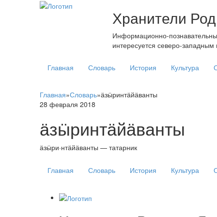
Хранители Род
Информационно-познавательный 
интересуется северо-западным 
Главная
Словарь
История
Культура
Главная
»
Словарь
»
ӓзӹринтӓйӓванты
28 февраля 2018
ӓзӹринтӓйӓванты
ӓзӹри·нтӓйӓванты — татарник
Главная
Словарь
История
Культура