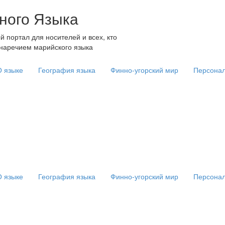
ного Языка
портал для носителей и всех, кто
наречием марийского языка
О языке
География языка
Финно-угорский мир
Персона
О языке
География языка
Финно-угорский мир
Персона