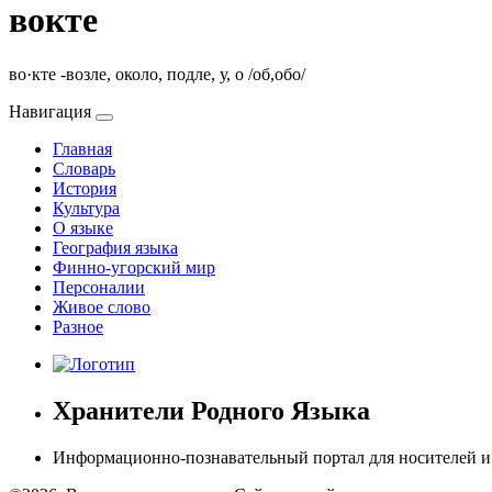
вокте
во·кте -возле, около, подле, у, о /об,обо/
Навигация
Главная
Словарь
История
Культура
О языке
География языка
Финно-угорский мир
Персоналии
Живое слово
Разное
Хранители Родного Языка
Информационно-познавательный портал для носителей и в