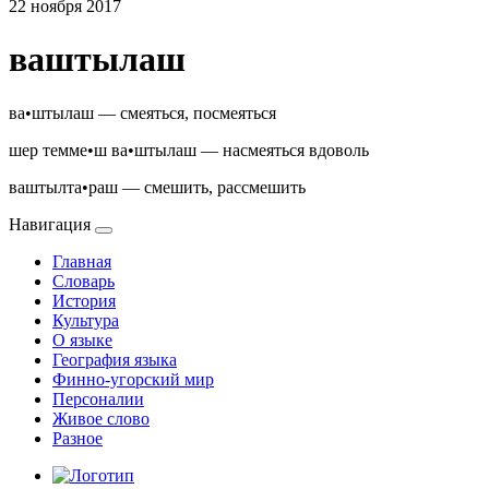
22 ноября 2017
ваштылаш
ва•штылаш — смеяться, посмеяться
шер темме•ш ва•штылаш — насмеяться вдоволь
ваштылта•раш — смешить, рассмешить
Навигация
Главная
Словарь
История
Культура
О языке
География языка
Финно-угорский мир
Персоналии
Живое слово
Разное