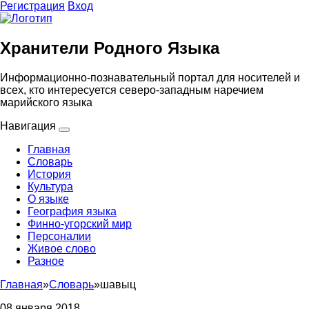
Регистрация
Вход
Хранители Родного Языка
Информационно-познавательный портал для носителей и
всех, кто интересуется северо-западным наречием
марийского языка
Навигация
Главная
Словарь
История
Культура
О языке
География языка
Финно-угорский мир
Персоналии
Живое слово
Разное
Главная
»
Словарь
»
шавыц
08 января 2018