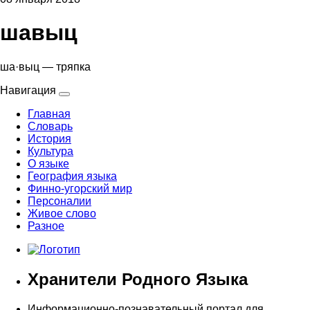
шавыц
ша·выц — тряпка
Навигация
Главная
Словарь
История
Культура
О языке
География языка
Финно-угорский мир
Персоналии
Живое слово
Разное
Хранители Родного Языка
Информационно-познавательный портал для