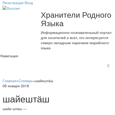
Регистрация
Вход
Хранители Родного
Языка
Информационно-познавательный портал
для носителей и всех, кто интересуется
северо-западным наречием марийского
языка
Навигация
Главная
»
Словарь
»
шайештӓш
08 января 2018
шайештӓш
шайе·штӓш —