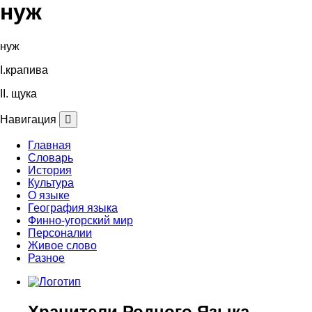
нуж
нуж
I.крапива
II. щука
Навигация
Главная
Словарь
История
Культура
О языке
География языка
Финно-угорский мир
Персоналии
Живое слово
Разное
Хранители Родного Языка