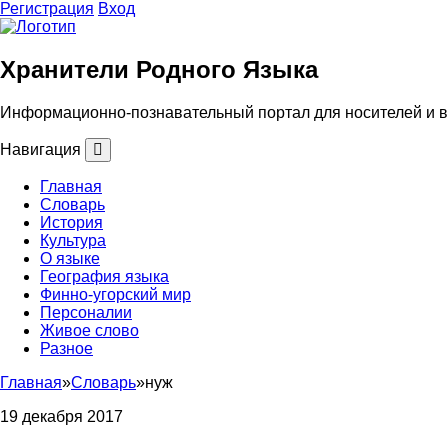
Регистрация
Вход
Хранители Родного Языка
Информационно-познавательный портал для носителей и вс
Навигация
Главная
Словарь
История
Культура
О языке
География языка
Финно-угорский мир
Персоналии
Живое слово
Разное
Главная
»
Словарь
»
нуж
19 декабря 2017