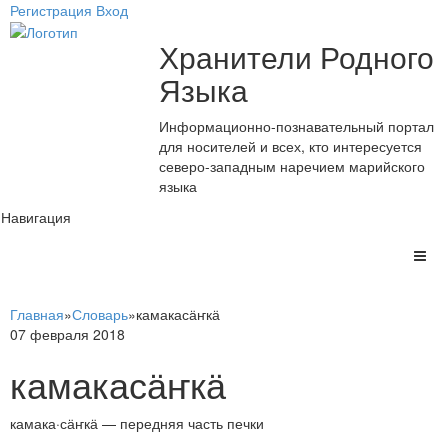
Регистрация
Вход
Хранители Родного
Языка
Информационно-познавательный портал
для носителей и всех, кто интересуется
северо-западным наречием марийского
языка
Навигация
Главная
»
Словарь
»
камакасӓҥкӓ
07 февраля 2018
камакасӓҥкӓ
камака·сӓҥкӓ — передняя часть печки