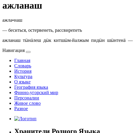
ажланаш
ажла•наш
— беситься, остервенеть, рассвирепеть
ажланаш тӹнӓлеш дӹк китшӹм-йалжым пидӹн шӹнтенӓ — буде
Навигация
Главная
Словарь
История
Культура
О языке
География языка
Финно-угорский мир
Персоналии
Живое слово
Разное
Хранители Родного Языка