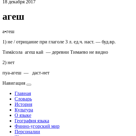
18 декабря 2017
агеш
а•геш
1) не / отрицание при глаголе 3 л. ед.ч. наст. — буд.вр.
Тимӓсола агеш кай — деревни Тимаево не видно
2) нет
пуа-агеш — даст-нет
Навигация
Главная
Словарь
История
Культура
О языке
География языка
Финно-угорский мир
Персоналии