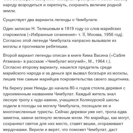
народу возродиться и окрепнуть, сохранить величие родной
земли.
Существует два варианта легенды о Чимбулате.
Один записан Н. Телешовым в 1919 году со слов марийских
старожилов («Избранные сочинения» т. II, Москва, 1956 год).
Согласно этой легенде Чимбулата напрасно вызывали из
могилы и прогневали ребятишки.
Второй вариант легенды описан в книге Кима Васина («Сабля
Атамана» в рассказе «Чимбулат могучий», М., 1964 г.).
Согласно второму варианту, нашелся предатель среди
марийского народа и за деньги зря вызвал богатыря из могилы,
лишив тем самым марийцев покровительства своего защитника.
На берегу реки Немды до начала 80-х годов стояла деревня с
одноименным названием Чимбулат. Каждый житель знал
лесную тропу к чудо-камню, учащиеся Колянурской школы
ходили в походы на могилу Чимбулата, посещали ее и
многочисленные туристы. Сейчас деревни уже нет, тропа едва
заметна, камни затянуло зеленым мхом. Но марийцы, как могут,
сохраняют святое для них место, ставят вешки, огораживают
жердочками. Верили и верят, что поможет Чимбулат, даст