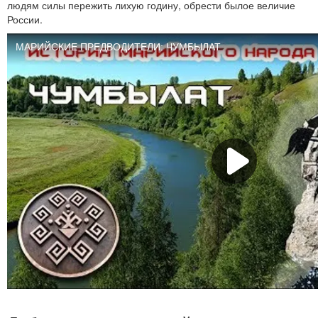
людям силы пережить лихую годину, обрести былое величие
России.