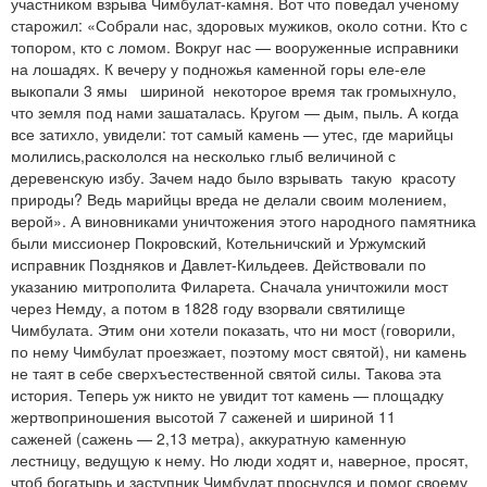
участником взрыва Чимбулат-камня. Вот что поведал ученому
старожил: «Собрали нас, здоровых мужиков, около сотни. Кто с
топором, кто с ломом. Вокруг нас — вооруженные исправники
на лошадях. К вечеру у подножья каменной горы еле-еле
выкопали 3 ямы шириной некоторое время так громыхнуло,
что земля под нами зашаталась. Кругом — дым, пыль. А когда
все затихло, увидели: тот самый камень — утес, где марийцы
молились,раскололся на несколько глыб величиной с
деревенскую избу. Зачем надо было взрывать такую красоту
природы? Ведь марийцы вреда не делали своим молением,
верой». А виновниками уничтожения этого народного памятника
были миссионер Покровский, Котельничский и Уржумский
исправник Поздняков и Давлет-Кильдеев. Действовали по
указанию митрополита Филарета. Сначала уничтожили мост
через Немду, а потом в 1828 году взорвали святилище
Чимбулата. Этим они хотели показать, что ни мост (говорили,
по нему Чимбулат проезжает, поэтому мост святой), ни камень
не таят в себе сверхъестественной святой силы. Такова эта
история. Теперь уж никто не увидит тот камень — площадку
жертвоприношения высотой 7 саженей и шириной 11
саженей (сажень — 2,13 метра), аккуратную каменную
лестницу, ведущую к нему. Но люди ходят и, наверное, просят,
чтоб богатырь и заступник Чимбулат проснулся и помог своему