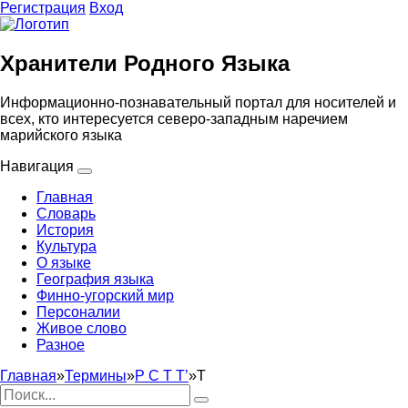
Регистрация
Вход
Хранители Родного Языка
Информационно-познавательный портал для носителей и
всех, кто интересуется северо-западным наречием
марийского языка
Навигация
Главная
Словарь
История
Культура
О языке
География языка
Финно-угорский мир
Персоналии
Живое слово
Разное
Главная
»
Термины
»
Р С Т Т’
»
Т