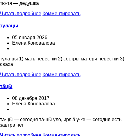
тю·тя — дедушка
Читать подробнее
Комментировать
тулацы
05 января 2026
Елена Коновалова
тула·цы 1) мать невестки 2) сёстры матери невестки 3)
сваха
Читать подробнее
Комментировать
тäцӹ
08 декабря 2017
Елена Коновалова
тä·цӹ — сегодня тä·цӹ уло, ирл’ä у·ке — сегодня есть,
завтра нет
Читать подробнее
Комментировать