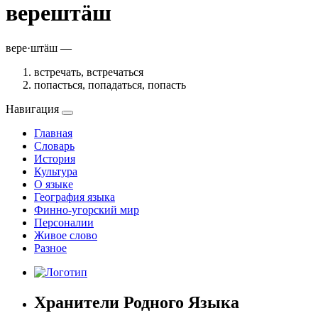
верештӓш
вере·штӓш —
встречать, встречаться
попасться, попадаться, попасть
Навигация
Главная
Словарь
История
Культура
О языке
География языка
Финно-угорский мир
Персоналии
Живое слово
Разное
Хранители Родного Языка