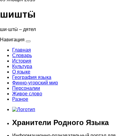
шиштӹ
ши·штӹ – дятел
Навигация
Главная
Словарь
История
Культура
О языке
География языка
Финно-угорский мир
Персоналии
Живое слово
Разное
Хранители Родного Языка
Информационно-познавательный портал для