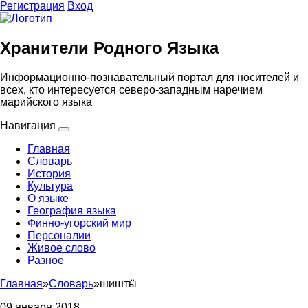
Регистрация
Вход
Хранители Родного Языка
Информационно-познавательный портал для носителей и
всех, кто интересуется северо-западным наречием
марийского языка
Навигация
Главная
Словарь
История
Культура
О языке
География языка
Финно-угорский мир
Персоналии
Живое слово
Разное
Главная
»
Словарь
»
шиштӹ
09 января 2018