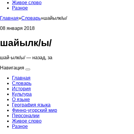
Живое слово
Разное
Главная
»
Словарь
»
шайылк/ы/
08 января 2018
шайылк/ы/
шай·ылк/ы/ — назад, за
Навигация
Главная
Словарь
История
Культура
О языке
География языка
Финно-угорский мир
Персоналии
Живое слово
Разное