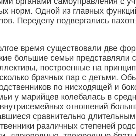
и органами самоуправления с уча
вых норм. Одной из главных функц
ов. Переделу подвергались пахот
олгое время существовали две фо
кие большие семьи представляли с
ллективы, построенные на принцип
сколько брачных пар с детьми. Обы
родственников по нисходящей и бо
ьи у марийцев колебалась в средн
у внутрисемейных отношений больши
авшиеся сравнительно длительным
ственники различных степеней родст
, двоюродные, троюродные братья 