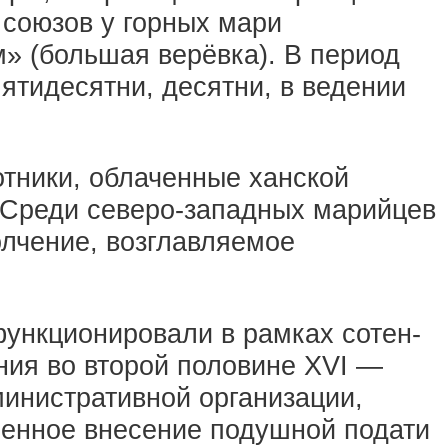
 союзов у горных мари
м» (большая верёвка). В период
ятидесятни, десятни, в ведении
отники, облаченные ханской
 Среди северо-западных марийцев
лчение, возглавляемое
функционировали в рамках сотен-
ения во второй половине XVI —
инистративной организации,
еменное внесение подушной подати