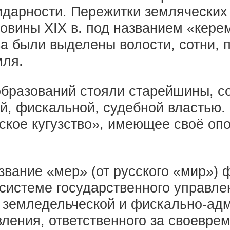
идарности. Пережитки земляческих
овины XIX в. под названием «кере
а были выделены волости, сотни, п
мля.
образований стояли старейшины, с
й, фискальной, судебной властью.
кое кугузство», имеющее своё опо
вание «мер» (от русского «мир») 
 системе государственного управл
 земледельческой и фискально-адм
вления, ответственного за своевр