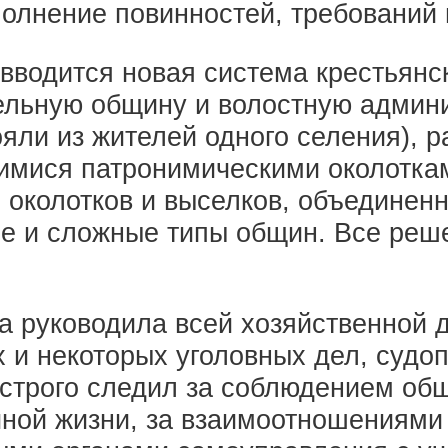
олнение повинностей, требований 
вводится новая система крестьянс
льную общину и волостную админи
яли из жителей одного селения), 
имися патронимическими околотка
 околотков и выселков, объединен
е и сложные типы общин. Все реш
 руководила всей хозяйственной д
 и некоторых уголовных дел, судо
 строго следил за соблюдением об
йной жизни, за взаимоотношениями