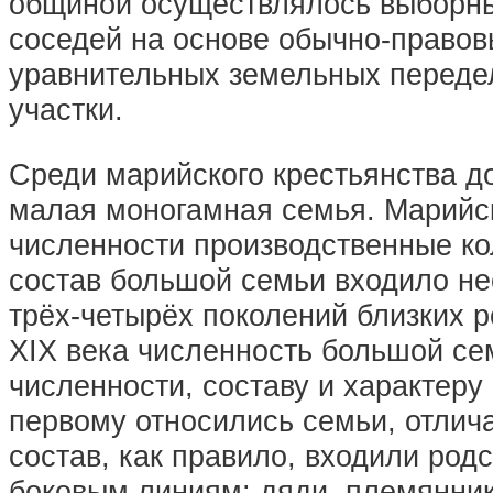
общиной осуществлялось выборным
соседей на основе обычно-право
уравнительных земельных передел
участки.
Среди марийского крестьянства д
малая моногамная семья. Марийс
численности производственные ко
состав большой семьи входило не
трёх-четырёх поколений близких 
XIX века численность большой сем
численности, составу и характер
первому относились семьи, отлич
состав, как правило, входили род
боковым линиям: дяди, племянники