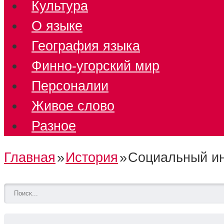
Культура
О языке
География языка
Финно-угорский мир
Персоналии
Живое слово
Разное
Главная
»
История
»
Социальный ин