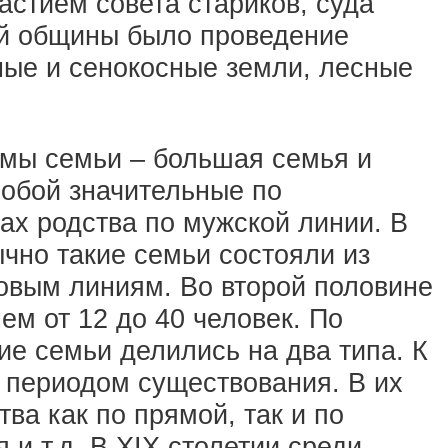
стием совета стариков, суда
ий общины было проведение
ные и сенокосные земли, лесные
рмы семьи – большая семья и
обой значительные по
ах родства по мужской линии. В
чно такие семьи состояли из
ковым линиям. Во второй половине
ем от 12 до 40 человек. По
е семьи делились на два типа. К
 периодом существования. В их
ва как по прямой, так и по
и т.д. В XIX столетии среди